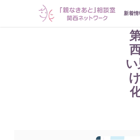
新着情
第
い
け