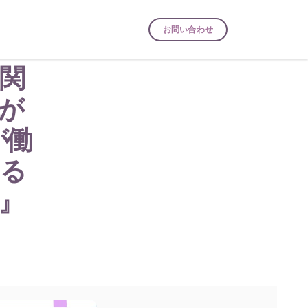
お問い合わせ
 関
が
が働
える
』