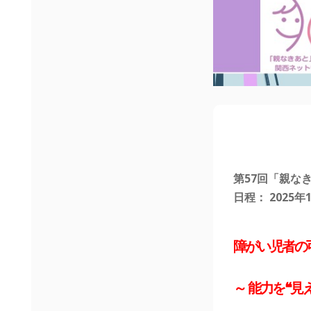
第57回「親な
日程： 2025年1
障がい児者の
～ 能力を❝見