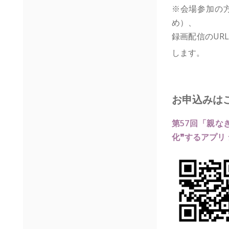
※会場参加の
め）、
録画配信のUR
します。
お申込みは
第57回「親な
化❞するアプリ シ